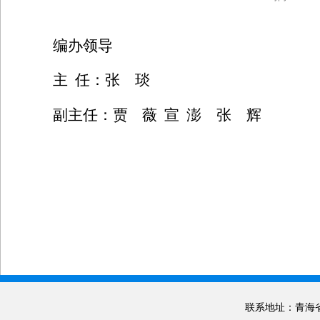
编办领导
主
任：张 琰
副主任：
贾
薇
宣 澎 张 辉
联系地址：青海省